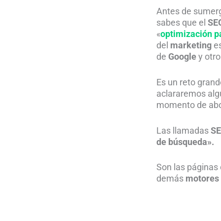
Antes de sumerg
sabes que el
SE
«
optimización p
del
marketing
e
de
Google
y otr
Es un reto grand
aclararemos alg
momento de ab
Las llamadas
SE
de búsqueda».
Son las páginas
demás
motores