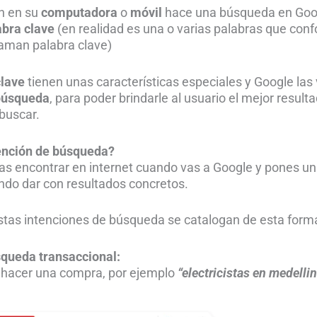
n en su
computadora
o
móvil
hace una búsqueda en Goog
abra clave
(en realidad es una o varias palabras que con
llaman palabra clave)
clave
tienen unas características especiales y Google la
 búsqueda
, para poder brindarle al usuario el mejor result
buscar.
tención de búsqueda?
s encontrar en internet cuando vas a Google y pones un
ndo dar con resultados concretos.
stas intenciones de búsqueda se catalogan de esta form
squeda transaccional:
 hacer una compra, por ejemplo
“electricistas en medelli