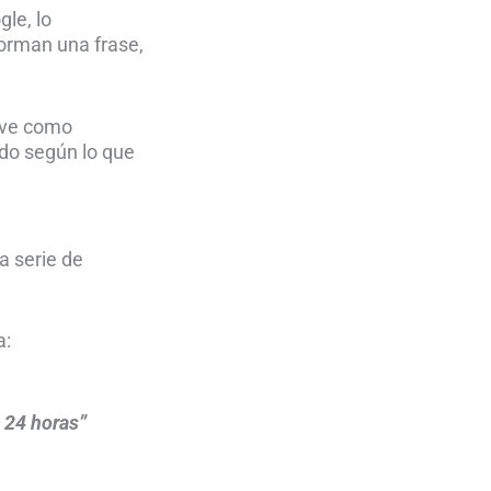
le, lo
forman una frase,
s ve como
ado según lo que
a serie de
a:
n 24 horas”