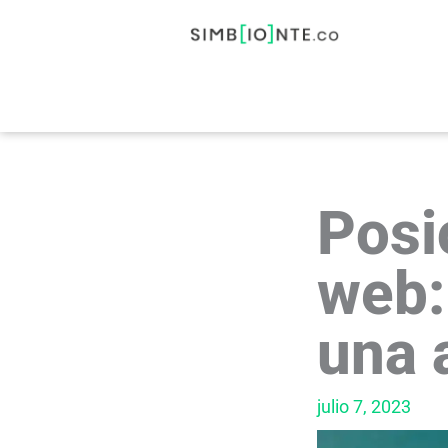
Ir
al
contenido
Posi
web:
una 
julio 7, 2023