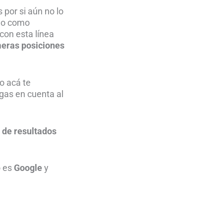
 por si aún no lo
do como
con esta línea
eras posiciones
o acá te
gas en cuenta al
 de resultados
o es
Google
y